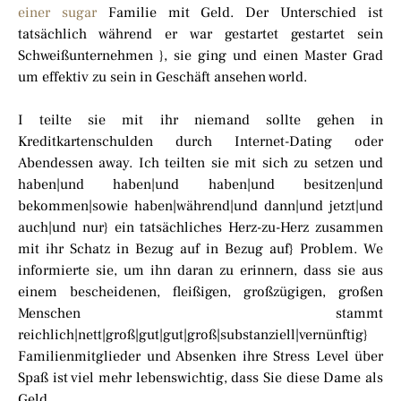
einer sugar
Familie mit Geld. Der Unterschied ist
tatsächlich während er war gestartet gestartet sein
Schweißunternehmen }, sie ging und einen Master Grad
um effektiv zu sein in Geschäft ansehen world.
I teilte sie mit ihr niemand sollte gehen in
Kreditkartenschulden durch Internet-Dating oder
Abendessen away. Ich teilten sie mit sich zu setzen und
haben|und haben|und haben|und besitzen|und
bekommen|sowie haben|während|und dann|und jetzt|und
auch|und nur} ein tatsächliches Herz-zu-Herz zusammen
mit ihr Schatz in Bezug auf in Bezug auf} Problem. We
informierte sie, um ihn daran zu erinnern, dass sie aus
einem bescheidenen, fleißigen, großzügigen, großen
Menschen stammt
reichlich|nett|groß|gut|gut|groß|substanziell|vernünftig}
Familienmitglieder und Absenken ihre Stress Level über
Spaß ist viel mehr lebenswichtig, dass Sie diese Dame als
Geld.